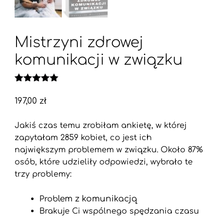
Mistrzyni zdrowej
komunikacji w związku
Oceniony
1
5.00
na 5
197,00
zł
na
podstawie
oceny
Jakiś czas temu zrobiłam ankietę, w której
klienta
zapytałam 2859 kobiet, co jest ich
największym problemem w związku. Około 87%
osób, które udzieliły odpowiedzi, wybrało te
trzy problemy:
lem z komunikacją
Prob
Brakuje Ci wspólnego spędzania czasu