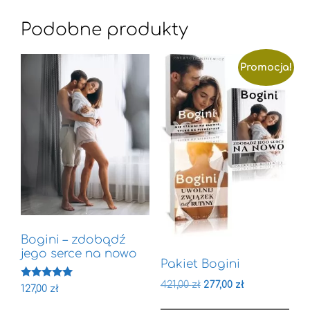
Podobne produkty
Promocja!
Bogini – zdobądź
jego serce na nowo
Pakiet Bogini
421,00
zł
277,00
zł
Oceniono
127,00
zł
5.00
na 5