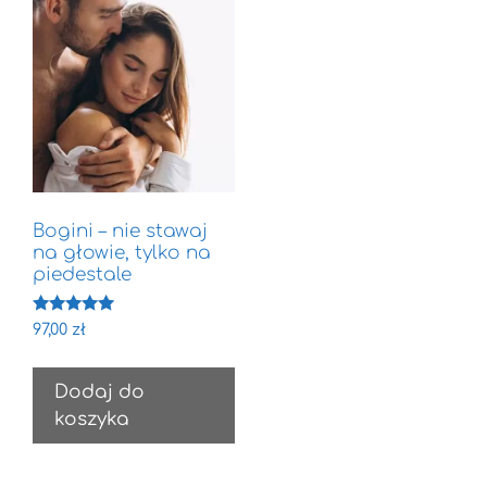
Bogini – nie stawaj
na głowie, tylko na
piedestale
Oceniono
97,00
zł
5.00
na 5
Dodaj do
koszyka