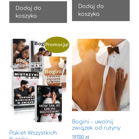
Dodaj do
Dodaj do
koszyka
koszyka
Promocja!
Bogini – uwolnij
związek od rutyny
Pakiet Wszystkich
197,00
zł