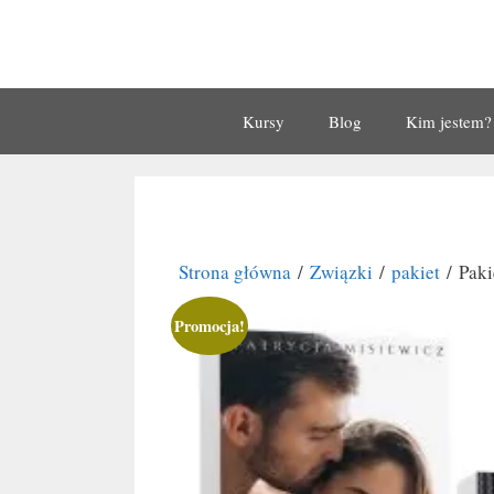
Przejdź
do
treści
Kursy
Blog
Kim jestem?
Strona główna
/
Związki
/
pakiet
/ Paki
Promocja!