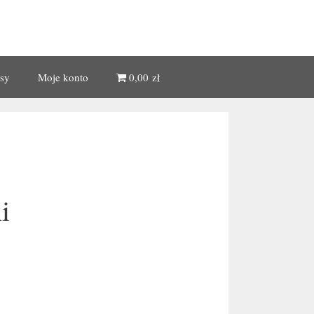
sy
Moje konto
0,00 zł
i
a
ł.